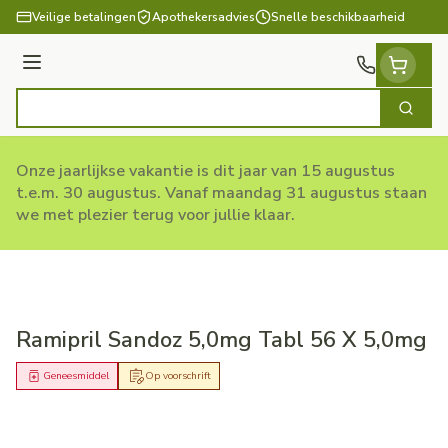
Ga naar de inhoud
Veilige betalingen
Apothekersadvies
Snelle beschikbaarheid
Menu
Zoek
Product, merk, categorie...
Onze jaarlijkse vakantie is dit jaar van 15 augustus
t.e.m. 30 augustus. Vanaf maandag 31 augustus staan
we met plezier terug voor jullie klaar.
Ramipril Sandoz 5,0mg Tabl 56 X 5,0mg
Geneesmiddel
Op voorschrift