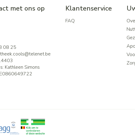
ct met ons op
Klantenservice
Uw
FAQ
Ove
2
Nutt
Gez
Apo
8 08 25
theek.cools@
telenet.be
Voor
14403
Zor
is:
Kathleen Simons
E0860649722