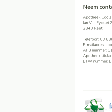
Neem conta
Apotheek Cools
Jan Van Eycklei 
2840
Reet
Telefoon:
03 88
E-mailadres:
apo
APB nummer:
1
Apotheek titular
BTW nummer:
B