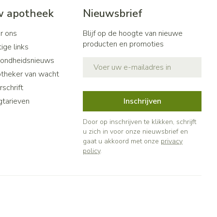
 apotheek
Nieuwsbrief
r ons
Blijf op de hoogte van nieuwe
producten en promoties
ige links
ondheidsnieuws
E-mail adres
theker van wacht
schrift
gtarieven
Inschrijven
Door op inschrijven te klikken, schrijft
u zich in voor onze nieuwsbrief en
gaat u akkoord met onze
privacy
policy
.