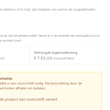
Gezichtsreiniging -
Sondes, baxters en catheters
asjes - antiviraal
ontschminken
ouche
diabetes producten
a telefoon of e-mail, dan bekijken we samen de mogelijkheden.
Afslanken
Sondes
oor insulinespuiten
Reinigingsmelk, - crème, -olie en
Accessoires
tering
Accessoires voor sondes
nwerende middelen
gel
r
Baxters
Tonic - lotion
Homeopathie
taling voor dit geneesmiddel, betaal je in de apotheek een verlaagde prijs en
Catheters
Micellair water
op vermeld staat.
 en geurproducten
Specifiek voor de ogen
jes
Zware benen
Pillendozen en accessoires
Verhoogde tegemoetkoming
Toon meer
atje
€ 7,53
tw)
(6% inclusief btw)
Tabletten
k voor mannen
res
Creme, gel en spray
Gezichtsverzorging
verzorging
Mondmaskers
ties
ormatie
t
enten
Pigmentstoornissen
del is een voorschrift nodig. Na beoordeling door de
gische en anti
Diverse geneesmiddelen
verzorging
Gevoelige huid - geïrriteerde huid
het komen afhalen en betalen.
toire middelen
Bandages en Orthopedie -
orthopedische verbanden
Gemengde huid
ende middelen
dit product een voorschrift vereist.
ie
Diergeneesmiddelen
Doffe huid
m
Buik
ng en zuurstof