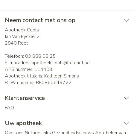
Neem contact met ons op
Apotheek Cools
Jan Van Eycklei 2
2840
Reet
Telefoon:
03 888 08 25
E-mailadres:
apotheek.cools@
telenet.be
APB nummer:
114403
Apotheek titularis:
Kathleen Simons
BTW nummer:
BE0860649722
Klantenservice
FAQ
Uw apotheek
Over ons
Nuttige links
Gezondheidsnieuws
Apotheker van