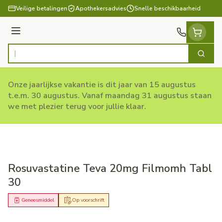
Ga naar de inhoud
Veilige betalingen
Apothekersadvies
Snelle beschikbaarheid
Menu
Zoek
Product, merk, categorie...
Onze jaarlijkse vakantie is dit jaar van 15 augustus
t.e.m. 30 augustus. Vanaf maandag 31 augustus staan
we met plezier terug voor jullie klaar.
Rosuvastatine Teva 20mg Filmomh Tabl
30
Geneesmiddel
Op voorschrift