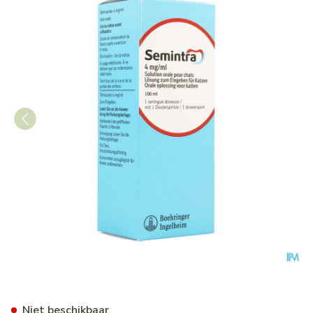
Semintra 4mg/ml Orale Opl 
Niet beschikbaar