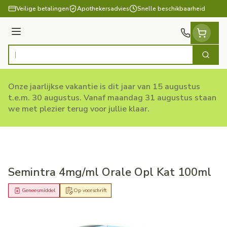
Ga naar de inhoud
Veilige betalingen
Apothekersadvies
Snelle beschikbaarheid
Menu
Zoek
Product, merk, categorie...
Onze jaarlijkse vakantie is dit jaar van 15 augustus
t.e.m. 30 augustus. Vanaf maandag 31 augustus staan
we met plezier terug voor jullie klaar.
Semintra 4mg/ml Orale Opl Kat 100ml
Geneesmiddel
Op voorschrift