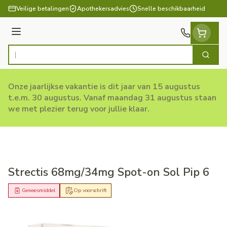
Ga naar de inhoud
Veilige betalingen
Apothekersadvies
Snelle beschikbaarheid
Menu
Zoek
Product, merk, categorie...
Onze jaarlijkse vakantie is dit jaar van 15 augustus
t.e.m. 30 augustus. Vanaf maandag 31 augustus staan
we met plezier terug voor jullie klaar.
Strectis 68mg/34mg Spot-on Sol Pip 6
Geneesmiddel
Op voorschrift