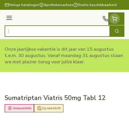
Ga naar de inhoud
Veilige betalingen
Apothekersadvies
Snelle beschikbaarheid
Menu
Zoek
Product, merk, categorie...
Onze jaarlijkse vakantie is dit jaar van 15 augustus
t.e.m. 30 augustus. Vanaf maandag 31 augustus staan
we met plezier terug voor jullie klaar.
Sumatriptan Viatris 50mg Tabl 12
Geneesmiddel
Op voorschrift