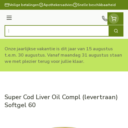
Ga naar de inhoud
Veilige betalingen
Apothekersadvies
Snelle beschikbaarheid
Menu
Zoek
Product, merk, categorie...
Onze jaarlijkse vakantie is dit jaar van 15 augustus
t.e.m. 30 augustus. Vanaf maandag 31 augustus staan
we met plezier terug voor jullie klaar.
Super Cod Liver Oil Compl (levertraan)
Softgel 60