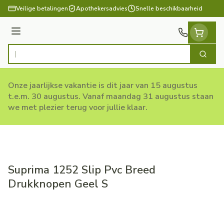
Ga naar de inhoud
Veilige betalingen
Apothekersadvies
Snelle beschikbaarheid
Menu
Zoek
Product, merk, categorie...
Onze jaarlijkse vakantie is dit jaar van 15 augustus
t.e.m. 30 augustus. Vanaf maandag 31 augustus staan
we met plezier terug voor jullie klaar.
Suprima 1252 Slip Pvc Breed
Drukknopen Geel S