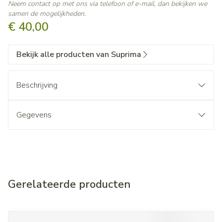
Neem contact op met ons via telefoon of e-mail, dan bekijken we
samen de mogelijkheden.
€ 40,00
Bekijk alle producten van Suprima
Beschrijving
Gegevens
Gerelateerde producten
Navigeren door de elementen van de carrousel is mogelijk met d
Druk om carrousel over te slaan
Druk op om naar carrouselnavigatie te gaan