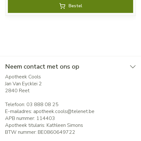
Bestel
Neem contact met ons op
Apotheek Cools
Jan Van Eycklei 2
2840
Reet
Telefoon:
03 888 08 25
E-mailadres:
apotheek.cools@
telenet.be
APB nummer:
114403
Apotheek titularis:
Kathleen Simons
BTW nummer:
BE0860649722