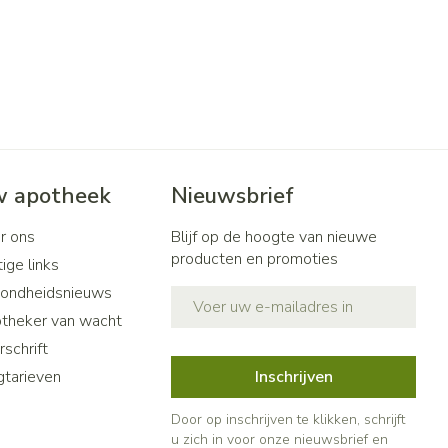
penselen en
Toon meer
r
Arm
r
voorwerpen
Elleboog
Haar
- oogpotlood
Zelfbruiner
Enkel en voet
n - decubitis
Toon meer
r
duw
Scheren
r
 apotheek
Nieuwsbrief
n
ys en -druppels
r ons
Blijf op de hoogte van nieuwe
CBD
producten en promoties
ige links
ondheidsnieuws
E-mail adres
theker van wacht
schrift
gtarieven
Inschrijven
Door op inschrijven te klikken, schrijft
u zich in voor onze nieuwsbrief en