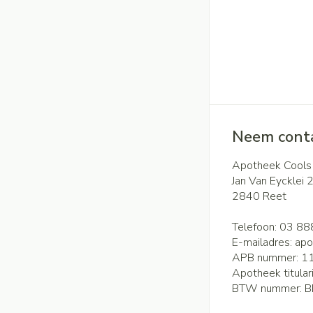
Handhygiëne
Batterijen
Massagebalsem en
Manicure & pedicu
Toebehoren
Steriel materiaal
Hormonaal stels
Mond
Droge mond
Gynaecologie
Elektrische tande
Neem conta
Interdentaal - flos
Apotheek Cools
Kunstgebit
Jan Van Eycklei 
Toon meer
2840
Reet
Telefoon:
03 88
E-mailadres:
apo
APB nummer:
1
Apotheek titular
BTW nummer:
B