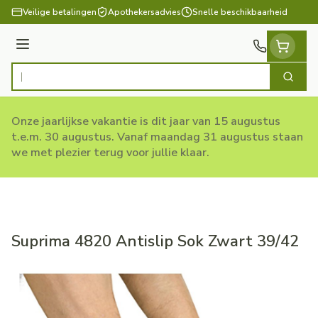
Ga naar de inhoud
Veilige betalingen
Apothekersadvies
Snelle beschikbaarheid
Menu
Zoek
Product, merk, categorie...
Onze jaarlijkse vakantie is dit jaar van 15 augustus
t.e.m. 30 augustus. Vanaf maandag 31 augustus staan
we met plezier terug voor jullie klaar.
Suprima 4820 Antislip Sok Zwart 39/42