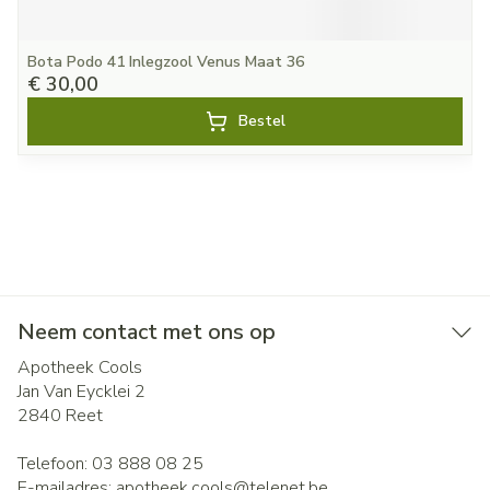
Bota Podo 41 Inlegzool Venus Maat 36
€ 30,00
Bestel
Neem contact met ons op
Apotheek Cools
Jan Van Eycklei 2
2840
Reet
Telefoon:
03 888 08 25
E-mailadres:
apotheek.cools@
telenet.be