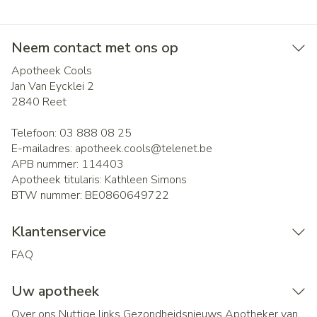
Neem contact met ons op
Apotheek Cools
Jan Van Eycklei 2
2840
Reet
Telefoon:
03 888 08 25
E-mailadres:
apotheek.cools@
telenet.be
APB nummer:
114403
Apotheek titularis:
Kathleen Simons
BTW nummer:
BE0860649722
Klantenservice
FAQ
Uw apotheek
Over ons
Nuttige links
Gezondheidsnieuws
Apotheker van