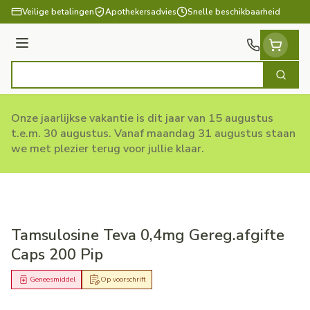
Ga naar de inhoud
Veilige betalingen
Apothekersadvies
Snelle beschikbaarheid
Menu
Zoek
Product, merk, categorie...
Onze jaarlijkse vakantie is dit jaar van 15 augustus
t.e.m. 30 augustus. Vanaf maandag 31 augustus staan
we met plezier terug voor jullie klaar.
Tamsulosine Teva 0,4mg Gereg.afgifte
Caps 200 Pip
Geneesmiddel
Op voorschrift