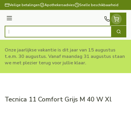
Ga naar de inhoud
Veilige betalingen
Apothekersadvies
Snelle beschikbaarheid
Menu
Zoek
Product, merk, categorie...
Onze jaarlijkse vakantie is dit jaar van 15 augustus
t.e.m. 30 augustus. Vanaf maandag 31 augustus staan
we met plezier terug voor jullie klaar.
Tecnica 11 Comfort Grijs M 40 W Xl