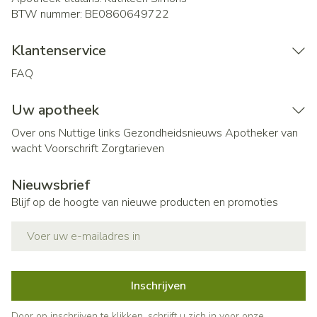
BTW nummer:
BE0860649722
Klantenservice
FAQ
Uw apotheek
Over ons
Nuttige links
Gezondheidsnieuws
Apotheker van
wacht
Voorschrift
Zorgtarieven
Nieuwsbrief
Blijf op de hoogte van nieuwe producten en promoties
E-mail adres
Inschrijven
Door op inschrijven te klikken, schrijft u zich in voor onze