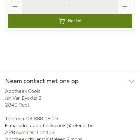
Aantal
Bestel
Neem contact met ons op
Apotheek Cools
Jan Van Eycklei 2
2840
Reet
Telefoon:
03 888 08 25
E-mailadres:
apotheek.cools@
telenet.be
APB nummer:
114403
Apotheek titularis:
Kathleen Simons