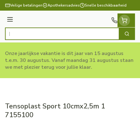
Ga naar de inhoud
Veilige betalingen
Apothekersadvies
Snelle beschikbaarheid
Menu
Zoek
Product, merk, categorie...
Onze jaarlijkse vakantie is dit jaar van 15 augustus
t.e.m. 30 augustus. Vanaf maandag 31 augustus staan
we met plezier terug voor jullie klaar.
Tensoplast Sport 10cmx2,5m 1
7155100