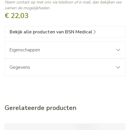
Neem contact op met ons via telefoon of e-mail, dan bekijken we
samen de mogelijkheden.
€ 22,03
Bekijk alle producten van BSN Medical
Eigenschappen
Gegevens
Gerelateerde producten
Navigeren door de elementen van de carrousel is mogelijk met d
Druk om carrousel over te slaan
Druk op om naar carrouselnavigatie te gaan