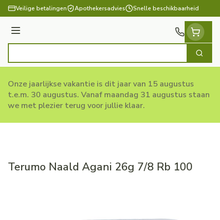
Ga naar de inhoud
Veilige betalingen
Apothekersadvies
Snelle beschikbaarheid
Menu
Zoek
Product, merk, categorie...
Onze jaarlijkse vakantie is dit jaar van 15 augustus
t.e.m. 30 augustus. Vanaf maandag 31 augustus staan
we met plezier terug voor jullie klaar.
Terumo Naald Agani 26g 7/8 Rb 100