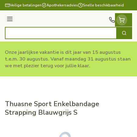
Ga naar de inhoud
Veilige betalingen
Apothekersadvies
Snelle beschikbaarheid
Menu
Zoek
Product, merk, categorie...
Onze jaarlijkse vakantie is dit jaar van 15 augustus
t.e.m. 30 augustus. Vanaf maandag 31 augustus staan
we met plezier terug voor jullie klaar.
Thuasne Sport Enkelbandage
Strapping Blauwgrijs S