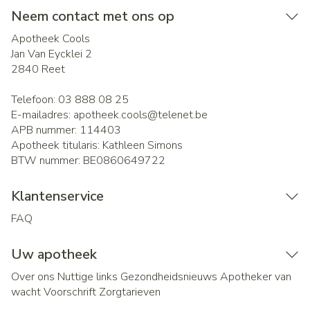
Neem contact met ons op
Apotheek Cools
Jan Van Eycklei 2
2840
Reet
Telefoon:
03 888 08 25
E-mailadres:
apotheek.cools@
telenet.be
APB nummer:
114403
Apotheek titularis:
Kathleen Simons
BTW nummer:
BE0860649722
Klantenservice
FAQ
Uw apotheek
Over ons
Nuttige links
Gezondheidsnieuws
Apotheker van
wacht
Voorschrift
Zorgtarieven