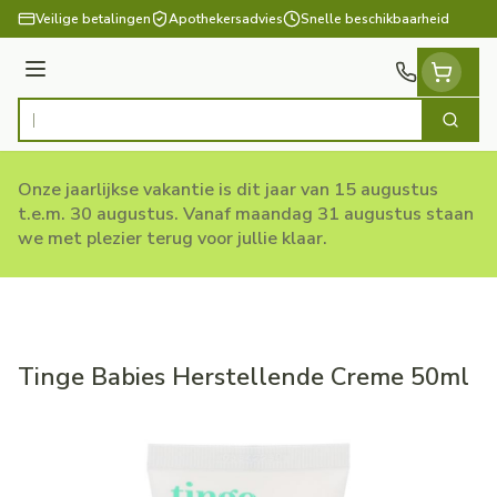
Ga naar de inhoud
Veilige betalingen
Apothekersadvies
Snelle beschikbaarheid
Menu
Zoek
Product, merk, categorie...
Onze jaarlijkse vakantie is dit jaar van 15 augustus
t.e.m. 30 augustus. Vanaf maandag 31 augustus staan
we met plezier terug voor jullie klaar.
Tinge Babies Herstellende Creme 50ml