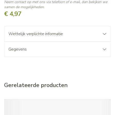
Neem contact op met ons via telefoon of e-mail, dan bekijken we
samen de mogelijkheden.
€ 4,97
Wettelijk verplichte informatie
Gegevens
Gerelateerde producten
Navigeren door de elementen van de carrousel is mogelijk met d
Druk om carrousel over te slaan
Druk op om naar carrouselnavigatie te gaan