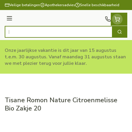
Ga naar de inhoud
Veilige betalingen
Apothekersadvies
Snelle beschikbaarheid
Menu
Zoek
Product, merk, categorie...
Onze jaarlijkse vakantie is dit jaar van 15 augustus
t.e.m. 30 augustus. Vanaf maandag 31 augustus staan
we met plezier terug voor jullie klaar.
Tisane Romon Nature Citroenmelisse
Bio Zakje 20