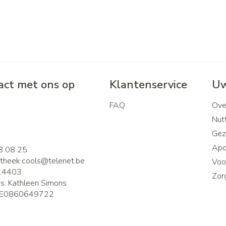
ct met ons op
Klantenservice
Uw
FAQ
Ove
2
Nutt
Gez
Apo
8 08 25
theek.cools@
telenet.be
Voor
14403
Zor
is:
Kathleen Simons
E0860649722