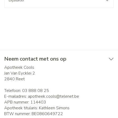
Bijsluiter
Neem contact met ons op
Apotheek Cools
Jan Van Eycklei 2
2840
Reet
Telefoon:
03 888 08 25
E-mailadres:
apotheek.cools@
telenet.be
APB nummer:
114403
Apotheek titularis:
Kathleen Simons
BTW nummer:
BE0860649722