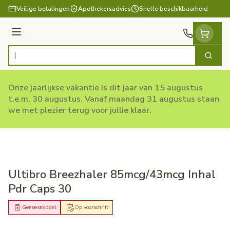
Ga naar de inhoud
Veilige betalingen
Apothekersadvies
Snelle beschikbaarheid
Menu
Zoek
Product, merk, categorie...
Onze jaarlijkse vakantie is dit jaar van 15 augustus
t.e.m. 30 augustus. Vanaf maandag 31 augustus staan
we met plezier terug voor jullie klaar.
Ultibro Breezhaler 85mcg/43mcg Inhal
Pdr Caps 30
Geneesmiddel
Op voorschrift