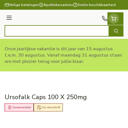
Ga naar de inhoud
Veilige betalingen
Apothekersadvies
Snelle beschikbaarheid
Menu
Zoek
Product, merk, categorie...
Onze jaarlijkse vakantie is dit jaar van 15 augustus
t.e.m. 30 augustus. Vanaf maandag 31 augustus staan
we met plezier terug voor jullie klaar.
Ursofalk Caps 100 X 250mg
Geneesmiddel
Op voorschrift