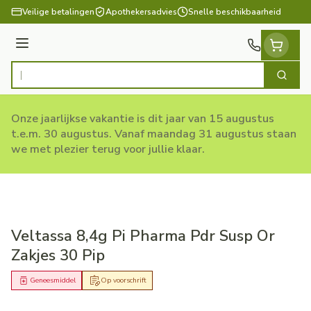
Ga naar de inhoud
Veilige betalingen
Apothekersadvies
Snelle beschikbaarheid
Menu
Zoek
Product, merk, categorie...
Onze jaarlijkse vakantie is dit jaar van 15 augustus
t.e.m. 30 augustus. Vanaf maandag 31 augustus staan
we met plezier terug voor jullie klaar.
Veltassa 8,4g Pi Pharma Pdr Susp Or
Zakjes 30 Pip
Geneesmiddel
Op voorschrift