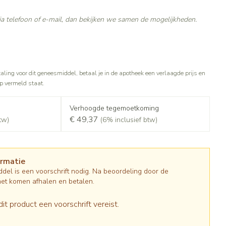
Gezichtsreiniging -
Sondes, baxters en catheters
asjes - antiviraal
ontschminken
ouche
diabetes producten
a telefoon of e-mail, dan bekijken we samen de mogelijkheden.
Afslanken
Sondes
oor insulinespuiten
Reinigingsmelk, - crème, -olie en
Accessoires
tering
Accessoires voor sondes
nwerende middelen
gel
r
Baxters
Tonic - lotion
Homeopathie
taling voor dit geneesmiddel, betaal je in de apotheek een verlaagde prijs en
Catheters
Micellair water
op vermeld staat.
 en geurproducten
Specifiek voor de ogen
jes
Zware benen
Pillendozen en accessoires
Verhoogde tegemoetkoming
Toon meer
atje
€ 49,37
tw)
(6% inclusief btw)
Tabletten
k voor mannen
res
Creme, gel en spray
Gezichtsverzorging
verzorging
Mondmaskers
ties
ormatie
t
enten
Pigmentstoornissen
del is een voorschrift nodig. Na beoordeling door de
gische en anti
Diverse geneesmiddelen
verzorging
Gevoelige huid - geïrriteerde huid
het komen afhalen en betalen.
toire middelen
Bandages en Orthopedie -
orthopedische verbanden
Gemengde huid
ende middelen
dit product een voorschrift vereist.
ie
Diergeneesmiddelen
Doffe huid
m
Buik
ng en zuurstof