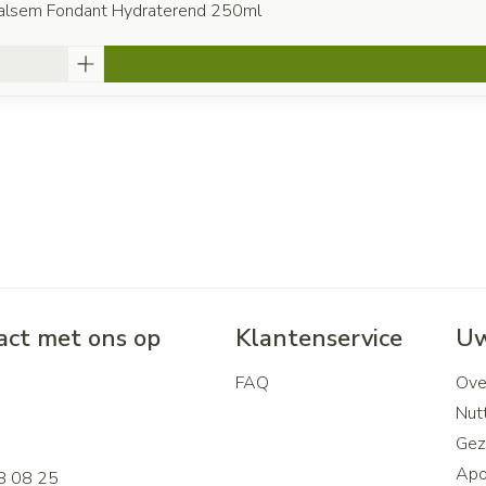
alsem Fondant Hydraterend 250ml
ct met ons op
Klantenservice
Uw
FAQ
Ove
2
Nutt
Gez
Apo
8 08 25