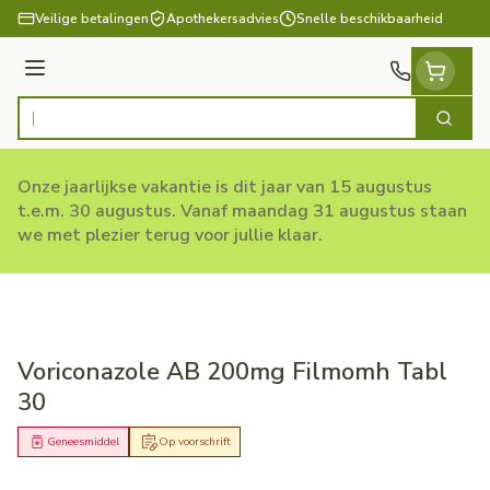
Ga naar de inhoud
Veilige betalingen
Apothekersadvies
Snelle beschikbaarheid
Menu
Zoek
Product, merk, categorie...
Onze jaarlijkse vakantie is dit jaar van 15 augustus
t.e.m. 30 augustus. Vanaf maandag 31 augustus staan
we met plezier terug voor jullie klaar.
Voriconazole AB 200mg Filmomh Tabl
30
Geneesmiddel
Op voorschrift