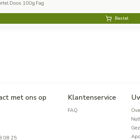
rtel Doos 100g Fag
Bestel
ct met ons op
Klantenservice
Uw
FAQ
Ove
2
Nutt
Gez
Apo
8 08 25