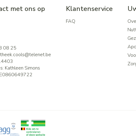
ct met ons op
Klantenservice
Uw
FAQ
Ove
2
Nutt
Gez
Apo
8 08 25
theek.cools@
telenet.be
Voor
14403
Zor
is:
Kathleen Simons
E0860649722