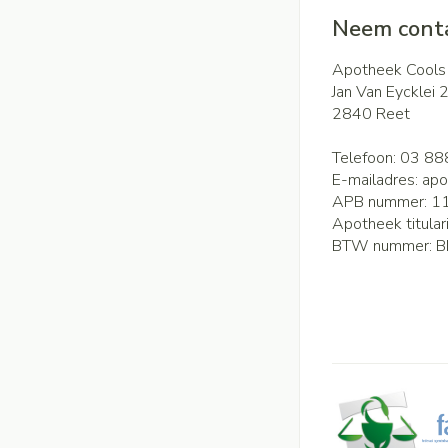
Neem conta
Apotheek Cools
Jan Van Eycklei 
2840
Reet
Telefoon:
03 88
E-mailadres:
apo
APB nummer:
1
Apotheek titular
BTW nummer:
B