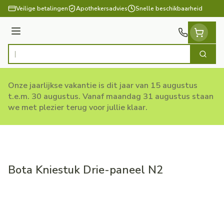
Ga naar de inhoud
Veilige betalingen
Apothekersadvies
Snelle beschikbaarheid
Menu
Zoek
Product, merk, categorie...
Onze jaarlijkse vakantie is dit jaar van 15 augustus
t.e.m. 30 augustus. Vanaf maandag 31 augustus staan
we met plezier terug voor jullie klaar.
Bota Kniestuk Drie-paneel N2