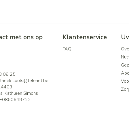
ct met ons op
Klantenservice
Uw
FAQ
Ove
2
Nutt
Gez
Apo
8 08 25
theek.cools@
telenet.be
Voor
14403
Zor
is:
Kathleen Simons
E0860649722