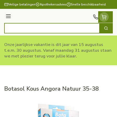
Ga naar de inhoud
Veilige betalingen
Apothekersadvies
Snelle beschikbaarheid
Menu
Zoek
Product, merk, categorie...
Onze jaarlijkse vakantie is dit jaar van 15 augustus
t.e.m. 30 augustus. Vanaf maandag 31 augustus staan
we met plezier terug voor jullie klaar.
Botasol Kous Angora Natuur 35-38