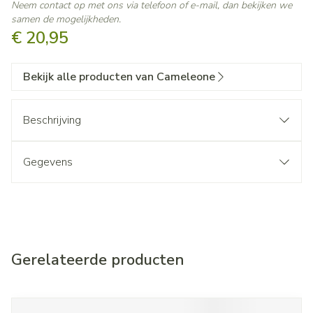
Neem contact op met ons via telefoon of e-mail, dan bekijken we
samen de mogelijkheden.
€ 20,95
Bekijk alle producten van Cameleone
Beschrijving
Gegevens
Gerelateerde producten
Navigeren door de elementen van de carrousel is mogelijk met d
Druk om carrousel over te slaan
Druk op om naar carrouselnavigatie te gaan