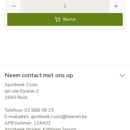
Aantal
Bestel
Neem contact met ons op
Apotheek Cools
Jan Van Eycklei 2
2840
Reet
Telefoon:
03 888 08 25
E-mailadres:
apotheek.cools@
telenet.be
APB nummer:
114403
Apotheek titularis:
Kathleen Simons