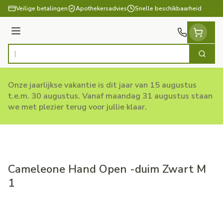
Ga naar de inhoud
Veilige betalingen
Apothekersadvies
Snelle beschikbaarheid
Menu
Zoek
Product, merk, categorie...
Onze jaarlijkse vakantie is dit jaar van 15 augustus
t.e.m. 30 augustus. Vanaf maandag 31 augustus staan
we met plezier terug voor jullie klaar.
Cameleone Hand Open -duim Zwart M
1