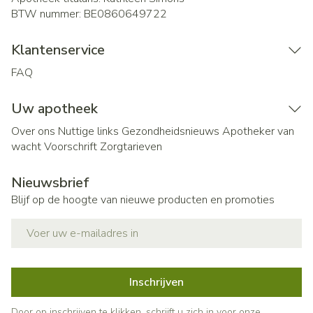
BTW nummer:
BE0860649722
Klantenservice
FAQ
Uw apotheek
Over ons
Nuttige links
Gezondheidsnieuws
Apotheker van
wacht
Voorschrift
Zorgtarieven
Nieuwsbrief
Blijf op de hoogte van nieuwe producten en promoties
E-mail adres
Inschrijven
Door op inschrijven te klikken, schrijft u zich in voor onze