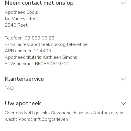
Neem contact met ons op
Apotheek Cools
Jan Van Eycklei 2
2840
Reet
Telefoon:
03 888 08 25
E-mailadres:
apotheek.cools@
telenet.be
APB nummer:
114403
Apotheek titularis:
Kathleen Simons
BTW nummer:
BE0860649722
Klantenservice
FAQ
Uw apotheek
Over ons
Nuttige links
Gezondheidsnieuws
Apotheker van
wacht
Voorschrift
Zorgtarieven