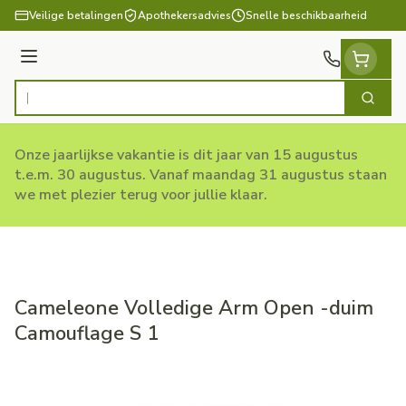
Ga naar de inhoud
Veilige betalingen
Apothekersadvies
Snelle beschikbaarheid
Menu
Zoek
Product, merk, categorie...
Onze jaarlijkse vakantie is dit jaar van 15 augustus
t.e.m. 30 augustus. Vanaf maandag 31 augustus staan
we met plezier terug voor jullie klaar.
Cameleone Volledige Arm Open -duim
Camouflage S 1