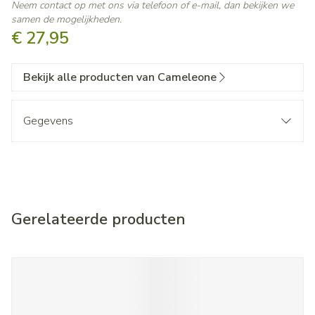
Neem contact op met ons via telefoon of e-mail, dan bekijken we
samen de mogelijkheden.
€ 27,95
Bekijk alle producten van Cameleone
Gegevens
Gerelateerde producten
Navigeren door de elementen van de carrousel is mogelijk met d
Druk om carrousel over te slaan
Druk op om naar carrouselnavigatie te gaan