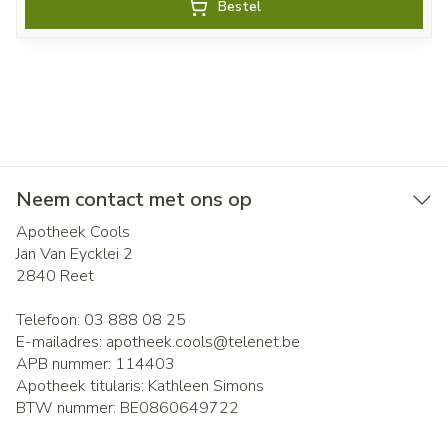
Bestel
Neem contact met ons op
Apotheek Cools
Jan Van Eycklei 2
2840
Reet
Telefoon:
03 888 08 25
E-mailadres:
apotheek.cools@
telenet.be
APB nummer:
114403
Apotheek titularis:
Kathleen Simons
BTW nummer:
BE0860649722