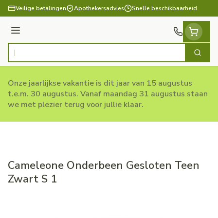
Ga naar de inhoud
Veilige betalingen
Apothekersadvies
Snelle beschikbaarheid
Menu
Zoek
Product, merk, categorie...
Onze jaarlijkse vakantie is dit jaar van 15 augustus
t.e.m. 30 augustus. Vanaf maandag 31 augustus staan
we met plezier terug voor jullie klaar.
Cameleone Onderbeen Gesloten Teen
Zwart S 1