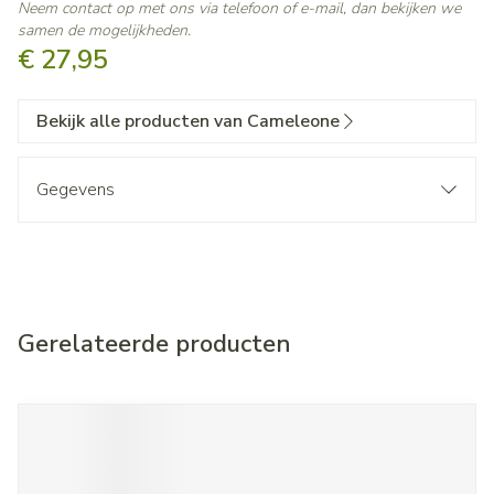
Neem contact op met ons via telefoon of e-mail, dan bekijken we
samen de mogelijkheden.
€ 27,95
Bekijk alle producten van Cameleone
Gegevens
Gerelateerde producten
Navigeren door de elementen van de carrousel is mogelijk met d
Druk om carrousel over te slaan
Druk op om naar carrouselnavigatie te gaan