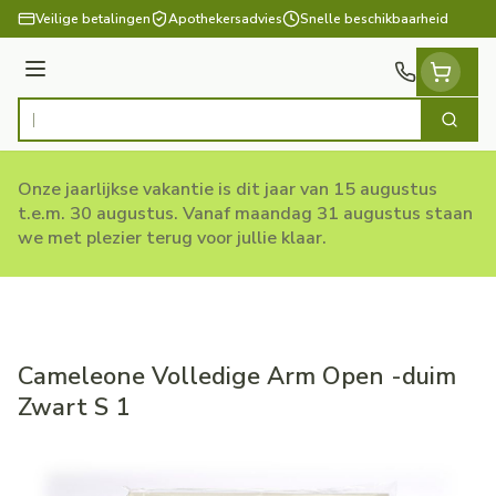
Ga naar de inhoud
Veilige betalingen
Apothekersadvies
Snelle beschikbaarheid
Menu
Zoek
Product, merk, categorie...
Onze jaarlijkse vakantie is dit jaar van 15 augustus
t.e.m. 30 augustus. Vanaf maandag 31 augustus staan
we met plezier terug voor jullie klaar.
Cameleone Volledige Arm Open -duim
Zwart S 1