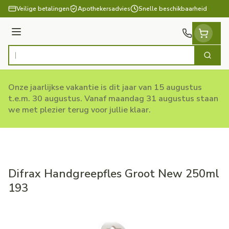
Ga naar de inhoud
Veilige betalingen
Apothekersadvies
Snelle beschikbaarheid
Menu
Zoek
Product, merk, categorie...
Onze jaarlijkse vakantie is dit jaar van 15 augustus
t.e.m. 30 augustus. Vanaf maandag 31 augustus staan
we met plezier terug voor jullie klaar.
Difrax Handgreepfles Groot New 250ml
193