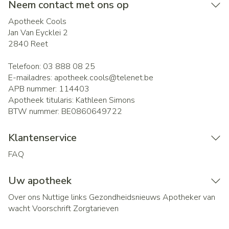
Neem contact met ons op
Apotheek Cools
Jan Van Eycklei 2
2840
Reet
Telefoon:
03 888 08 25
E-mailadres:
apotheek.cools@
telenet.be
APB nummer:
114403
Apotheek titularis:
Kathleen Simons
BTW nummer:
BE0860649722
Klantenservice
FAQ
Uw apotheek
Over ons
Nuttige links
Gezondheidsnieuws
Apotheker van
wacht
Voorschrift
Zorgtarieven