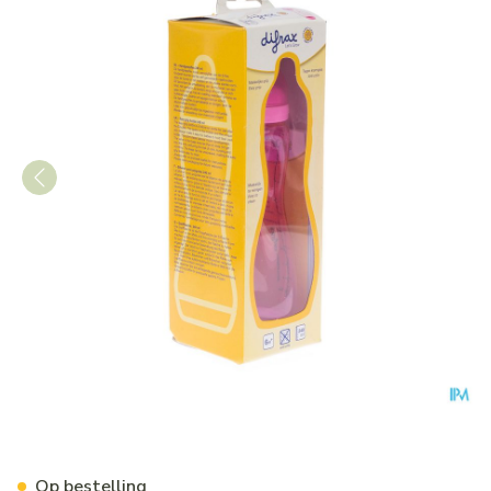
Difrax Handgreepfles Groot
Op bestelling