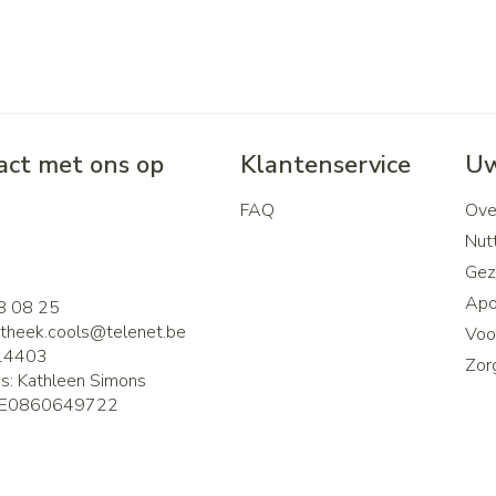
ct met ons op
Klantenservice
Uw
FAQ
Ove
2
Nutt
Gez
Apo
8 08 25
theek.cools@
telenet.be
Voor
14403
Zor
is:
Kathleen Simons
E0860649722