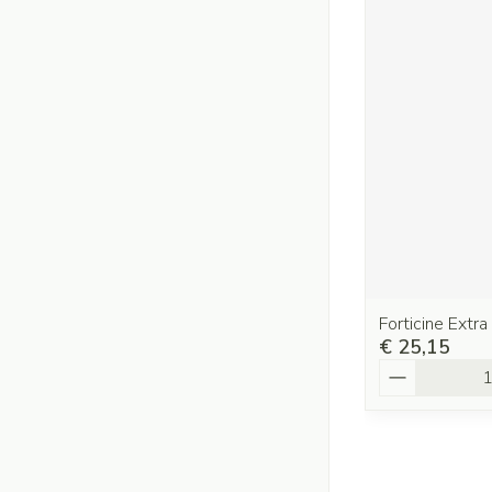
Forticine Extr
€ 25,15
Aantal