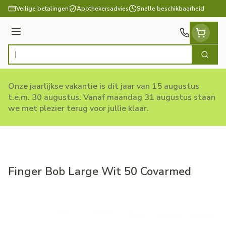
Ga naar de inhoud
Veilige betalingen
Apothekersadvies
Snelle beschikbaarheid
Menu
Zoek
Product, merk, categorie...
Onze jaarlijkse vakantie is dit jaar van 15 augustus
t.e.m. 30 augustus. Vanaf maandag 31 augustus staan
we met plezier terug voor jullie klaar.
Finger Bob Large Wit 50 Covarmed