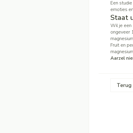
Een studie
emoties e
Staat 
Wil je een
ongeveer 1
magnesium
Fruit en p
magnesium
Aarzel nie
Terug 