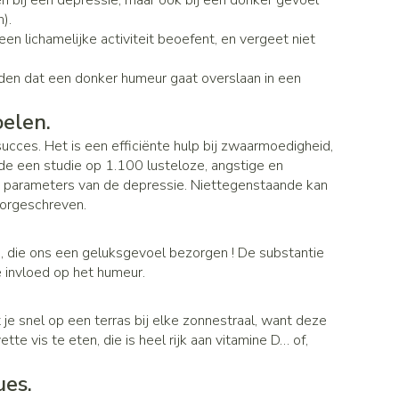
en bij een depressie, maar ook bij een donker gevoel
penselen en
Toon meer
r
Arm
).
r
voorwerpen
 lichamelijke activiteit beoefent, en vergeet niet
Elleboog
Haar
- oogpotlood
Zelfbruiner
jden dat een donker humeur gaat overslaan in een
Enkel en voet
n - decubitis
Toon meer
oelen.
r
duw
Scheren
ucces. Het is een efficiënte hulp bij zwaarmoedigheid,
r
de een studie op 1.100 lusteloze, angstige en
n
e parameters van de depressie. Niettegenstaande kan
oorgeschreven.
ys en -druppels
CBD
j, die ons een geluksgevoel bezorgen ! De substantie
e invloed op het humeur.
je snel op een terras bij elke zonnestraal, want deze
e vis te eten, die is heel rijk aan vitamine D… of,
ues.