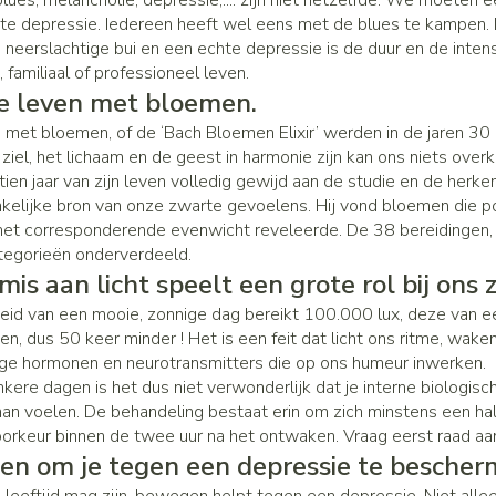
lues, melancholie, depressie,.... zijn niet hetzelfde. We moeten
Zenuwstelsel
Koortsbla
te depressie. Iedereen heeft wel eens met de blues te kampen. 
essoires
Ogen
Podologie
Bad en d
Overige 
categorie
 neerslachtige bui en een echte depressie is de duur en de inte
Jeuk
Oren
Neus
Cold - Hot therapie - warm/koud
Naalden v
, familiaal of professioneel leven.
Spieren en gewrichten
Spijsver
je leven met bloemen.
Insecte
Slapeloosheid, spanning en
teerde huid en
Oordopjes
Keel
Verbanddozen
Toon mee
categorie
Luizen
stress
 met bloemen, of de ‘Bach Bloemen Elixir’ werden in de jaren 30 g
g
gerie
Oorreiniging
Botten, spieren en gewrichten
Medische hulpmiddelen
ziel, het lichaam en de geest in harmonie zijn kan ons niets overk
tegorie
ren
Stoma
Oordruppels
Toon meer
Toon meer
tien jaar van zijn leven volledig gewijd aan de studie en de herke
Parfums
kelijke bron van onze zwarte gevoelens. Hij vond bloemen die po
Acne
Stoppen met roken
Stomazak
 het corresponderende evenwicht reveleerde. De 38 bereidingen, 
Voeten en benen
Diagnosetesten en
sel
egorieën onderverdeeld.
Stomapla
meetapparatuur
Specifie
mis aan licht speelt een grote rol bij on
Droge voeten, eelt en kloven
Accessoi
Ogen
Infecties
eid van een mooie, zonnige dag bereikt 100.000 lux, deze van e
Alcoholtest
Lichaams
Blaren
en, dus 50 keer minder ! Het is een feit dat licht ons ritme, wake
Ooginfec
Bloeddrukmeter
Deodoran
Instrum
e hormonen en neurotransmitters die op ons humeur inwerken.
Eelt
Anti aller
kere dagen is het dus niet verwonderlijk dat je interne biologisc
Cholesteroltest
Immuniteit
Gezichts
Eksteroog - likdoorn
inflamma
aan voelen. De behandeling bestaat erin om zich minstens een half
mhoest
Hartslagmeter
oorkeur binnen de twee uur na het ontwaken. Vraag eerst raad aan 
Toon meer
Ontzwell
Ergonom
n om je tegen een depressie te bescher
hoest en
Make-up
Toon meer
Glaucoo
Allergie
Ademhali