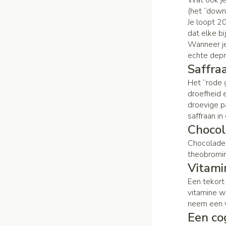
Wat ook je
Handhygiëne
Batterijen
(het “down
Massagebalsem en
Manicure & pedicu
Je loopt 2
Toebehoren
dat elke b
Steriel materiaal
Hormonaal stels
Wanneer je
Mond
echte depr
Saffraa
Droge mond
Het “rode 
Gynaecologie
Elektrische tande
droefheid 
droevige p
Interdentaal - flos
saffraan i
Kunstgebit
Chocol
Toon meer
Chocolade 
theobromin
Vitami
Een tekort
vitamine wo
neem een 
Een co