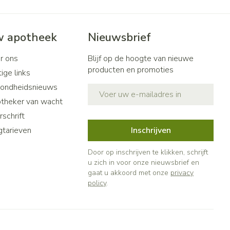
 apotheek
Nieuwsbrief
r ons
Blijf op de hoogte van nieuwe
producten en promoties
ige links
ondheidsnieuws
E-mail adres
theker van wacht
schrift
gtarieven
Inschrijven
Door op inschrijven te klikken, schrijft
u zich in voor onze nieuwsbrief en
gaat u akkoord met onze
privacy
policy
.