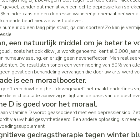
 leeftijd mag zijn, bewegen helpt tegen een depressie. Niet alle
Make-up 
Nagels
Toon mee
” gevoel, zonder dat men al van een echte depressie kan spreken
 inhalatie
Badkame
gebruiks
re
0% minder kans op een depressie wanneer je driemaal per week een
Nagellak
ijkomende beurt nieuwe winst oplevert.
Bed
Eyeliner 
Anti tumor middelen
Oor
el
 humeur op een laag pitje staat, ga dan sporten! Zo kan je vermi
Kalk- en schimmelnagels
Doorligge
Mascara
essie.
Nagelbijten
n, een natuurlijk middel om je beter te v
Toon mee
Oogscha
Nagelversterkend
Neus
goud”, zoals het ook dikwijls wordt genoemd, kent al 3.000 jaar s
Toon mee
nborstels
en humeurwisseling, en er zijn geen neveneffecten. Men realiseer
Toon meer
Tablette
atiënten. De resultaten tonen een vermindering van 50% van all
n geen geval een behandeling vervangen die door uw arts werd v
Snurken
Neusspra
ade is een moraalbooster.
Supplementen
geeft een duwtje bij het “downgevoel”, het maakt endorfines vri
e die in chocolade aanwezig is, ligt aan de basis van de positiev
ne D is goed voor het moraal.
 aan vitamine D wordt geassocieerd met een depressierisico. Zet 
rdt via uw huid gesynthetiseerd. Een andere oplossing is meer vett
voedingssupplement.
gnitieve gedragstherapie tegen winter bl