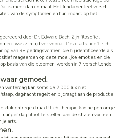
 een onderscheid maken tussen een neerslachtige bui
Gezichtsreiniging -
Sondes, baxters en catheters
asjes - antiviraal
Dat is meer dan normaal. Het fundamenteel verschil
ontschminken
ouche
diabetes producten
nsiteit van de symptomen en hun impact op het
Afslanken
Sondes
oor insulinespuiten
Reinigingsmelk, - crème, -olie en
Accessoires
tering
Accessoires voor sondes
nwerende middelen
gel
r
Baxters
ecreëerd door Dr. Edward Bach. Zijn filosofie :
Tonic - lotion
Homeopathie
omen” was zijn tijd ver vooruit. Deze arts heeft zich
Catheters
Micellair water
nning van 38 gedragsvormen, die hij identificeerde als
 en geurproducten
sitief reageerden op deze moeilijke emoties en die
Specifiek voor de ogen
jes
Zware benen
op basis van die bloemen, werden in 7 verschillende
Pillendozen en accessoires
Toon meer
atje
Tabletten
k voor mannen
s zwaar gemoed.
res
Creme, gel en spray
en winterdag kan soms de 2.000 lux niet
Gezichtsverzorging
verzorging
Mondmaskers
n/slaap, dag/nacht regelt en bijdraagt aan de productie
ties
t
enten
Pigmentstoornissen
gische en anti
Diverse geneesmiddelen
he klok ontregeld raakt! Lichttherapie kan helpen om je
verzorging
Gevoelige huid - geïrriteerde huid
toire middelen
 uur per dag bloot te stellen aan de stralen van een
Bandages en Orthopedie -
orthopedische verbanden
je arts.
Gemengde huid
ende middelen
ie
men.
Diergeneesmiddelen
Doffe huid
m
Buik
ng en zuurstof