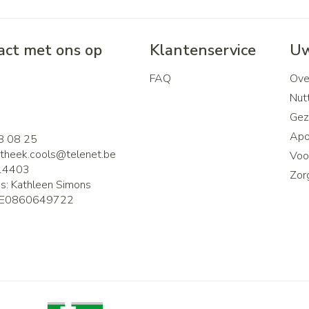
ct met ons op
Klantenservice
Uw
FAQ
Ove
2
Nutt
Gez
Apo
8 08 25
theek.cools@
telenet.be
Voor
14403
Zor
is:
Kathleen Simons
E0860649722