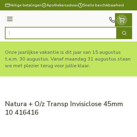
Ga naar de inhoud
Veilige betalingen
Apothekersadvies
Snelle beschikbaarheid
Menu
Zoek
Product, merk, categorie...
Onze jaarlijkse vakantie is dit jaar van 15 augustus
t.e.m. 30 augustus. Vanaf maandag 31 augustus staan
we met plezier terug voor jullie klaar.
Natura + O/z Transp Invisiclose 45mm
10 416416
Natura + O/z Transp Invisic