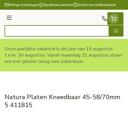
Ga naar de inhoud
Veilige betalingen
Apothekersadvies
Snelle beschikbaarheid
Menu
Zoek
Product, merk, categorie...
Onze jaarlijkse vakantie is dit jaar van 15 augustus
t.e.m. 30 augustus. Vanaf maandag 31 augustus staan
we met plezier terug voor jullie klaar.
Natura Platen Kneedbaar 45-58/70mm
5 411815
Natura Platen Kneedbaar 4