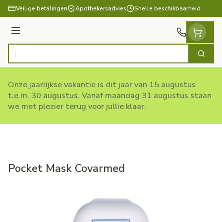
Ga naar de inhoud
Veilige betalingen
Apothekersadvies
Snelle beschikbaarheid
Menu
Zoek
Product, merk, categorie...
Onze jaarlijkse vakantie is dit jaar van 15 augustus
t.e.m. 30 augustus. Vanaf maandag 31 augustus staan
we met plezier terug voor jullie klaar.
Pocket Mask Covarmed