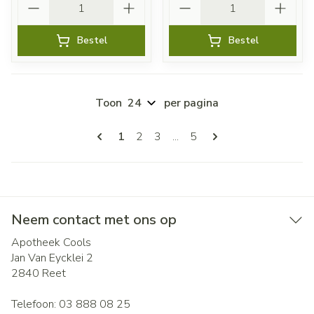
Bestel
Bestel
Toon
per pagina
Pagina's
U lees momenteel pagina
Pagina
Pagina
Pagina
1
2
3
...
5
Neem contact met ons op
Apotheek Cools
Jan Van Eycklei 2
2840
Reet
Telefoon:
03 888 08 25