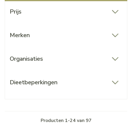
Doorgaan naar productlijst
Prijs
filter
Merken
filter
Organisaties
filter
Dieetbeperkingen
filter
Producten
1
-
24
van
97