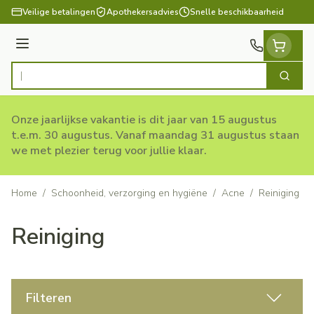
Ga naar de inhoud
Veilige betalingen
Apothekersadvies
Snelle beschikbaarheid
Menu
Zoek
Product, merk, categorie...
Onze jaarlijkse vakantie is dit jaar van 15 augustus
t.e.m. 30 augustus. Vanaf maandag 31 augustus staan
we met plezier terug voor jullie klaar.
Home
/
Schoonheid, verzorging en hygiëne
/
Acne
/
Reiniging
Reiniging
Filteren