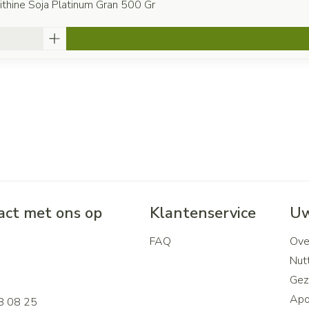
ithine Soja Platinum Gran 500 Gr
ct met ons op
Klantenservice
Uw
FAQ
Ove
2
Nutt
Gez
Apo
8 08 25