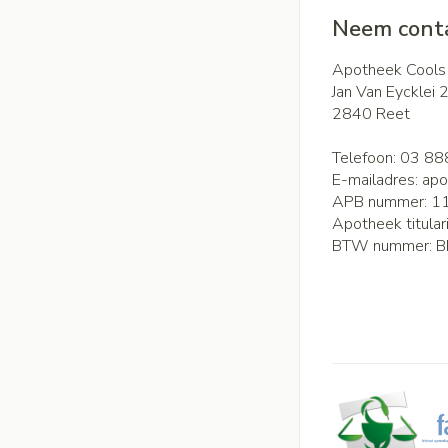
Neem conta
Apotheek Cools
Jan Van Eycklei 
2840
Reet
Telefoon:
03 88
E-mailadres:
apo
APB nummer:
1
Apotheek titular
BTW nummer:
B