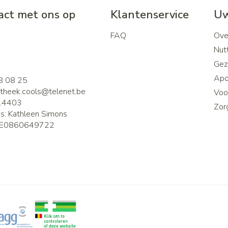
ct met ons op
Klantenservice
Uw
FAQ
Ove
2
Nutt
Gez
Apo
8 08 25
theek.cools@
telenet.be
Voor
14403
Zor
is:
Kathleen Simons
E0860649722