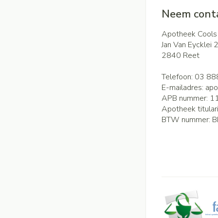
Neem conta
Apotheek Cools
Jan Van Eycklei 
2840
Reet
Telefoon:
03 88
E-mailadres:
apo
APB nummer:
1
Apotheek titular
BTW nummer:
B