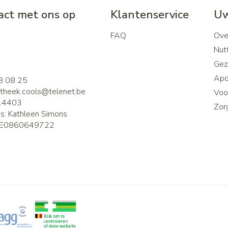
ct met ons op
Klantenservice
Uw
FAQ
Ove
2
Nutt
Gez
Apo
8 08 25
theek.cools@
telenet.be
Voor
14403
Zor
is:
Kathleen Simons
E0860649722