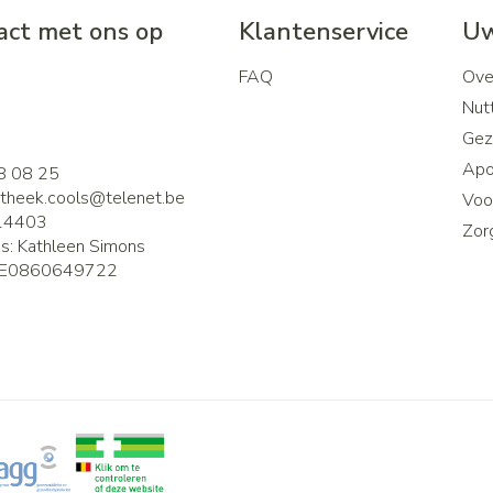
ct met ons op
Klantenservice
Uw
FAQ
Ove
2
Nutt
Gez
Apo
8 08 25
theek.cools@
telenet.be
Voor
14403
Zor
is:
Kathleen Simons
E0860649722