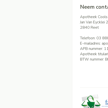
Neem conta
Apotheek Cools
Jan Van Eycklei 
2840
Reet
Telefoon:
03 88
E-mailadres:
apo
APB nummer:
1
Apotheek titular
BTW nummer:
B