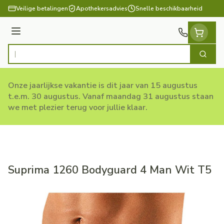
Ga naar de inhoud
Veilige betalingen
Apothekersadvies
Snelle beschikbaarheid
Menu
Zoek
Product, merk, categorie...
Onze jaarlijkse vakantie is dit jaar van 15 augustus
t.e.m. 30 augustus. Vanaf maandag 31 augustus staan
we met plezier terug voor jullie klaar.
Suprima 1260 Bodyguard 4 Man Wit T5