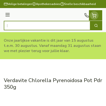
Ga naar de inhoud
Veilige betalingen
Apothekersadvies
Snelle beschikbaarheid
Menu
Zoek
Product, merk, categorie...
Onze jaarlijkse vakantie is dit jaar van 15 augustus
t.e.m. 30 augustus. Vanaf maandag 31 augustus staan
we met plezier terug voor jullie klaar.
Verdavite Chlorella Pyrenoidosa Pot Pdr
350g