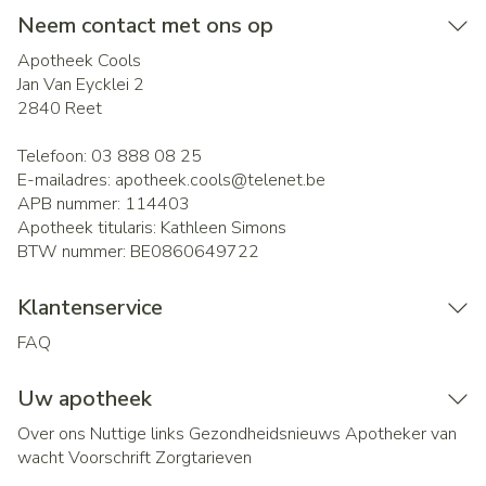
Neem contact met ons op
Apotheek Cools
Jan Van Eycklei 2
2840
Reet
Telefoon:
03 888 08 25
E-mailadres:
apotheek.cools@
telenet.be
APB nummer:
114403
Apotheek titularis:
Kathleen Simons
BTW nummer:
BE0860649722
Klantenservice
FAQ
Uw apotheek
Over ons
Nuttige links
Gezondheidsnieuws
Apotheker van
wacht
Voorschrift
Zorgtarieven