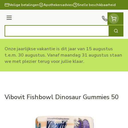
Ga naar de inhoud
Veilige betalingen
Apothekersadvies
Snelle beschikbaarheid
Menu
Zoek
Product, merk, categorie...
Onze jaarlijkse vakantie is dit jaar van 15 augustus
t.e.m. 30 augustus. Vanaf maandag 31 augustus staan
we met plezier terug voor jullie klaar.
Vibovit Fishbowl Dinosaur Gummies 50