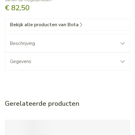
€ 82,50
Bekijk alle producten van Bota
Beschrijving
Gegevens
Gerelateerde producten
Navigeren door de elementen van de carrousel is mogelijk met d
Druk om carrousel over te slaan
Druk op om naar carrouselnavigatie te gaan