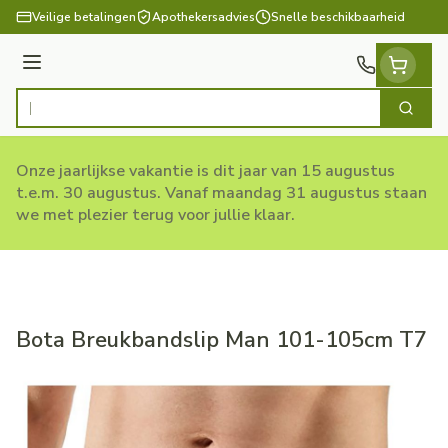
Ga naar de inhoud
Veilige betalingen
Apothekersadvies
Snelle beschikbaarheid
Menu
Zoek
Product, merk, categorie...
Onze jaarlijkse vakantie is dit jaar van 15 augustus
t.e.m. 30 augustus. Vanaf maandag 31 augustus staan
we met plezier terug voor jullie klaar.
Bota Breukbandslip Man 101-105cm T7