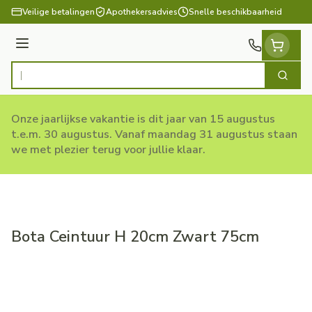
Ga naar de inhoud
Veilige betalingen
Apothekersadvies
Snelle beschikbaarheid
Menu
Zoek
Product, merk, categorie...
Onze jaarlijkse vakantie is dit jaar van 15 augustus
t.e.m. 30 augustus. Vanaf maandag 31 augustus staan
we met plezier terug voor jullie klaar.
Bota Ceintuur H 20cm Zwart 75cm